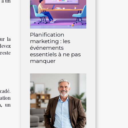
e à un
Planification
ur la
marketing : les
devez
événements
reste
essentiels à ne pas
manquer
cadé.
ation
n, un