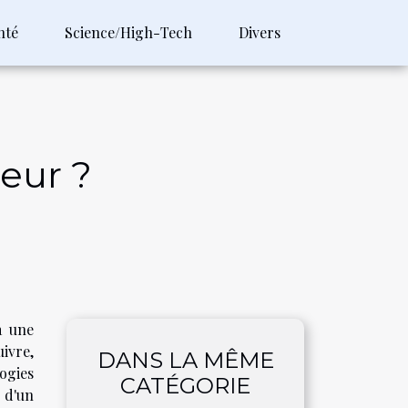
nté
Science/High-Tech
Divers
teur ?
à une
ivre,
DANS LA MÊME
ogies
CATÉGORIE
 d'un