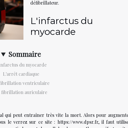
défibrillateur.
L'infarctus du
myocarde
Sommaire
infarctus du myocarde
L'arrêt cardiaque
fibrillation ventriculaire
 fibrillation auriculaire
al qui peut entraîner très vite la mort. Alors pour augmente
us le verrez sur ce site :
https://www.dpsr.fr
, il faut utili