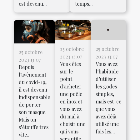
est devenu...
temps...
25 octobre
25 octobre
25 octobre
2023 13:07
2023 13:07
2023 13:07
Vous êtes
Vous avez
Depuis
sur le
l’habitude
l’avènement
point
d’utiliser
du covid-19,
d’acheter
les godes
il est devenu
une poêle
simples,
indispensable
en inox et
mais est-ce
de porter
vous avez
que vous
son masque.
du mal à
avez déjà
Mais on
choisir une
utilisé une
s’étouffe très
qui vous
fois les...
vite...
sera utile...