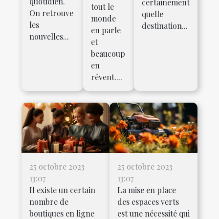
quotidien.
certainement
tout le
On retrouve
quelle
monde
les
destination...
en parle
nouvelles...
et
beaucoup
en
rêvent....
25 octobre 2023
25 octobre 2023
13:07
13:07
Il existe un certain
La mise en place
nombre de
des espaces verts
boutiques en ligne
est une nécessité qui