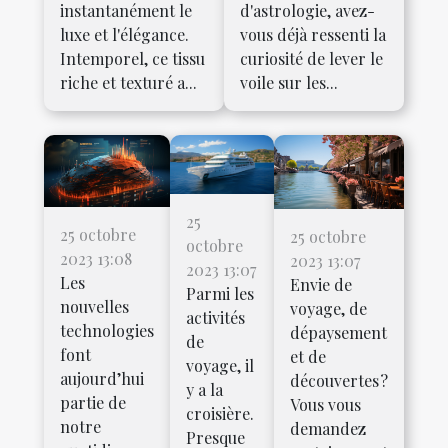
instantanément le
d'astrologie, avez-
luxe et l'élégance.
vous déjà ressenti la
Intemporel, ce tissu
curiosité de lever le
riche et texturé a...
voile sur les...
25
25 octobre
25 octobre
octobre
2023 13:08
2023 13:07
2023 13:07
Les
Envie de
Parmi les
nouvelles
voyage, de
activités
technologies
dépaysement
de
font
et de
voyage, il
aujourd’hui
découvertes ?
y a la
partie de
Vous vous
croisière.
notre
demandez
Presque