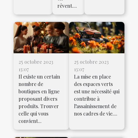
rêvent....
25 octobre 2023
25 octobre 2023
13:07
13:07
Il existe un certain
La mise en place
nombre de
des espaces verts
boutiques en ligne
est une nécessité qui
proposant divers
contribue à
produits. Trouver
l’assainissement de
celle qui vous
nos cadres de vie....
convient...