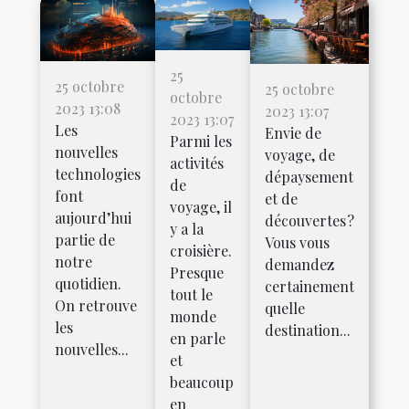
25
25 octobre
25 octobre
octobre
2023 13:08
2023 13:07
2023 13:07
Les
Envie de
Parmi les
nouvelles
voyage, de
activités
technologies
dépaysement
de
font
et de
voyage, il
aujourd’hui
découvertes ?
y a la
partie de
Vous vous
croisière.
notre
demandez
Presque
quotidien.
certainement
tout le
On retrouve
quelle
monde
les
destination...
en parle
nouvelles...
et
beaucoup
en