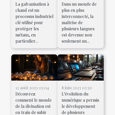
La galvanisation à
Dans un monde de
chaud est un
plus en plus
processus industriel
interconnecté, la
clé utilisé pour
maîtrise de
protéger les
plusieurs langues
métaux, en
est devenue non
particulier...
seulement un...
12 août 2023 03:04
8 juin 2023 03:30
Découvrez
L’évolution du
comment le monde
numérique a permis
de la divination est
le développement
en train de subir
de plusieurs