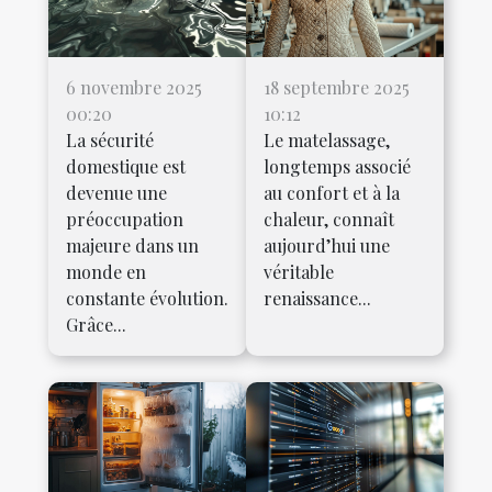
6 novembre 2025
18 septembre 2025
00:20
10:12
La sécurité
Le matelassage,
domestique est
longtemps associé
devenue une
au confort et à la
préoccupation
chaleur, connaît
majeure dans un
aujourd’hui une
monde en
véritable
constante évolution.
renaissance...
Grâce...