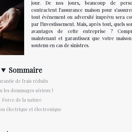
jour. De nos jours, beaucoup de perso
contractent l'assurance maison pour s'assure
tout événement ou adversité imprévu sera co
par l'investissement. Mais, après tout, quels so
avantages de cette entreprise ? Compr
maintenant et garantissez que votre maison
soutenu en cas de sinistres.
Sommaire
rantie de frais réduits
u les dommages sérieux !
Force de la nature
on électrique et électronique