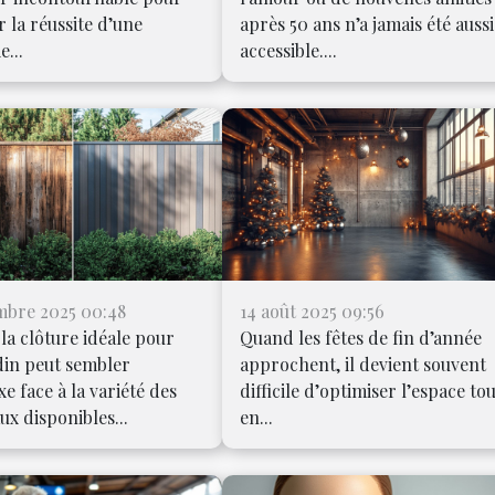
r la réussite d’une
après 50 ans n’a jamais été aussi
e...
accessible....
mbre 2025 00:48
14 août 2025 09:56
 la clôture idéale pour
Quand les fêtes de fin d’année
din peut sembler
approchent, il devient souvent
e face à la variété des
difficile d’optimiser l’espace to
ux disponibles...
en...