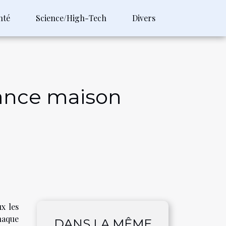
nté
Science/High-Tech
Divers
rance maison
x les
haque
DANS LA MÊME