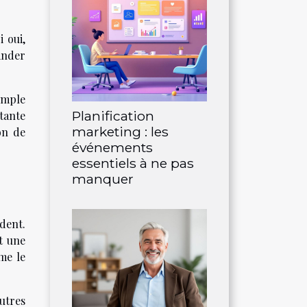
i oui,
ander
imple
Planification
tante
marketing : les
on de
événements
essentiels à ne pas
manquer
ident.
t une
me le
utres