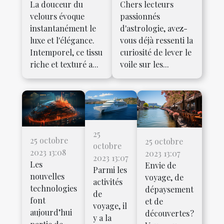
La douceur du
Chers lecteurs
velours évoque
passionnés
instantanément le
d'astrologie, avez-
luxe et l'élégance.
vous déjà ressenti la
Intemporel, ce tissu
curiosité de lever le
riche et texturé a...
voile sur les...
25
25 octobre
25 octobre
octobre
2023 13:08
2023 13:07
2023 13:07
Les
Envie de
Parmi les
nouvelles
voyage, de
activités
technologies
dépaysement
de
font
et de
voyage, il
aujourd’hui
découvertes ?
y a la