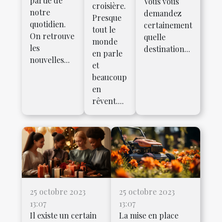
partie de
Vous vous
croisière.
notre
demandez
Presque
quotidien.
certainement
tout le
On retrouve
quelle
monde
les
destination...
en parle
nouvelles...
et
beaucoup
en
rêvent....
25 octobre 2023
25 octobre 2023
13:07
13:07
Il existe un certain
La mise en place