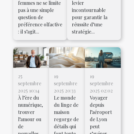
femmes ne se limite
levier
pas à une simple
incontournable
question de
pour garantir la
préférence olfactive
réussite d’une
: il s’agit...
stratégie...
25
19
19
septembre
septembre
septembre
2025 10:14
2025 20:33
2025 02:02
À l’ère du
Le monde
Voyager
numérique,
du linge de
depuis
trouver
maison
l’aéroport
l’amour ou
regorge de
de Lyon
de
détails qui
peut
nouvelles
font toute
s’avérer