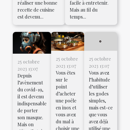
réaliser une bonne
facile à entretenir.
recette de cuisine
Mais au fil du
est devenu...
temps...
25 octobre
25 octobre
25 octobre
2023 13:07
2023 13:07
2023 13:07
Vous êtes
Vous avez
Depuis
sur le
l’habitude
l’avènement
point
d’utiliser
du covid-19,
d’acheter
les godes
il est devenu
une poêle
simples,
indispensable
en inox et
mais est-ce
de porter
vous avez
que vous
son masque.
du mal à
avez déjà
Mais on
choisir une
utilisé une