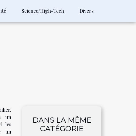
nté
Science/High-Tech
Divers
lier.
ie un
DANS LA MÊME
i les
CATÉGORIE
er un