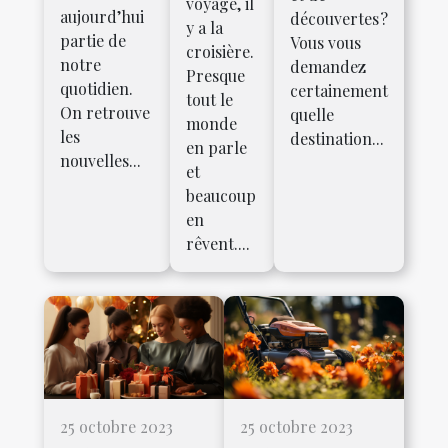
voyage, il
aujourd’hui
découvertes ?
y a la
partie de
Vous vous
croisière.
notre
demandez
Presque
quotidien.
certainement
tout le
On retrouve
quelle
monde
les
destination...
en parle
nouvelles...
et
beaucoup
en
rêvent....
25 octobre 2023
25 octobre 2023