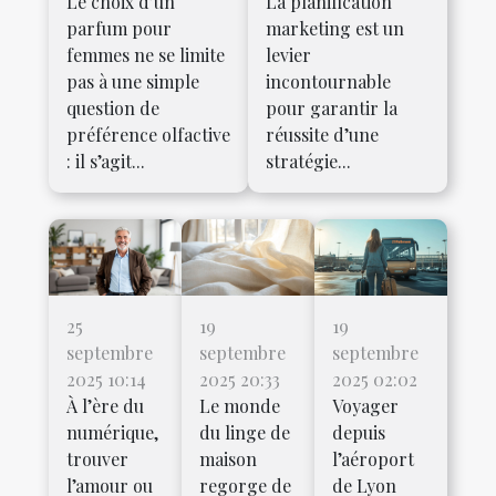
Le choix d’un
La planification
parfum pour
marketing est un
femmes ne se limite
levier
pas à une simple
incontournable
question de
pour garantir la
préférence olfactive
réussite d’une
: il s’agit...
stratégie...
25
19
19
septembre
septembre
septembre
2025 10:14
2025 20:33
2025 02:02
À l’ère du
Le monde
Voyager
numérique,
du linge de
depuis
trouver
maison
l’aéroport
l’amour ou
regorge de
de Lyon