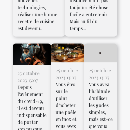
nouvelles
distance n’ont pas
technologies,
toujours été chose
réaliser une bonne
facile à entretenir.
recette de cuisine
Mais au fil du
est devenu...
temps...
25 octobre
25 octobre
25 octobre
2023 13:07
2023 13:07
2023 13:07
Vous êtes
Vous avez
Depuis
sur le
l’habitude
l’avènement
point
d’utiliser
du covid-19,
d’acheter
les godes
il est devenu
une poêle
simples,
indispensable
en inox et
mais est-ce
de porter
vous avez
que vous
son masque.