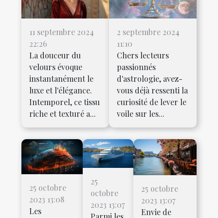
11 septembre 2024
2 septembre 2024
22:26
11:10
La douceur du
Chers lecteurs
velours évoque
passionnés
instantanément le
d'astrologie, avez-
luxe et l'élégance.
vous déjà ressenti la
Intemporel, ce tissu
curiosité de lever le
riche et texturé a...
voile sur les...
25
25 octobre
25 octobre
octobre
2023 13:08
2023 13:07
2023 13:07
Les
Envie de
Parmi les