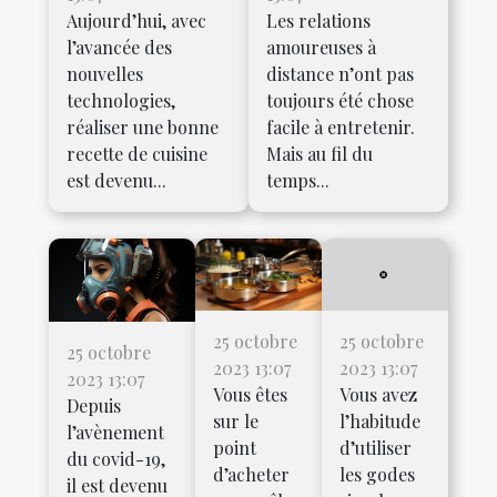
Aujourd’hui, avec
Les relations
l’avancée des
amoureuses à
nouvelles
distance n’ont pas
technologies,
toujours été chose
réaliser une bonne
facile à entretenir.
recette de cuisine
Mais au fil du
est devenu...
temps...
25 octobre
25 octobre
25 octobre
2023 13:07
2023 13:07
2023 13:07
Vous êtes
Vous avez
Depuis
sur le
l’habitude
l’avènement
point
d’utiliser
du covid-19,
d’acheter
les godes
il est devenu