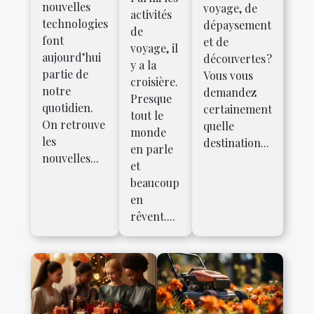
nouvelles
voyage, de
activités
technologies
dépaysement
de
font
et de
voyage, il
aujourd’hui
découvertes ?
y a la
partie de
Vous vous
croisière.
notre
demandez
Presque
quotidien.
certainement
tout le
On retrouve
quelle
monde
les
destination...
en parle
nouvelles...
et
beaucoup
en
rêvent....