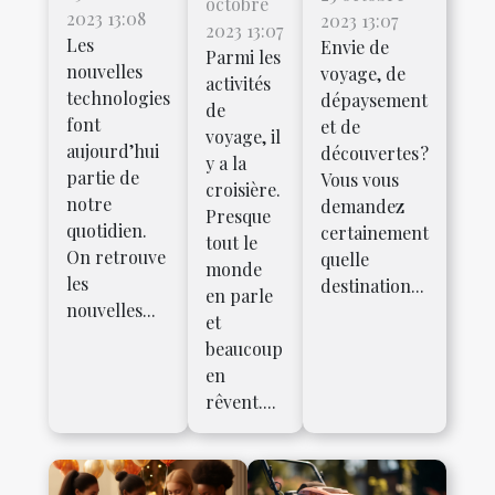
octobre
2023 13:08
2023 13:07
2023 13:07
Les
Envie de
Parmi les
nouvelles
voyage, de
activités
technologies
dépaysement
de
font
et de
voyage, il
aujourd’hui
découvertes ?
y a la
partie de
Vous vous
croisière.
notre
demandez
Presque
quotidien.
certainement
tout le
On retrouve
quelle
monde
les
destination...
en parle
nouvelles...
et
beaucoup
en
rêvent....