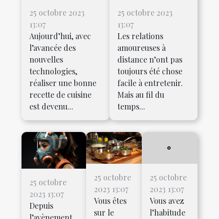
25 octobre 2023
25 octobre 2023
13:07
13:07
Aujourd’hui, avec
Les relations
l’avancée des
amoureuses à
nouvelles
distance n’ont pas
technologies,
toujours été chose
réaliser une bonne
facile à entretenir.
recette de cuisine
Mais au fil du
est devenu...
temps...
25 octobre
25 octobre
25 octobre
2023 13:07
2023 13:07
2023 13:07
Vous êtes
Vous avez
Depuis
sur le
l’habitude
l’avènement