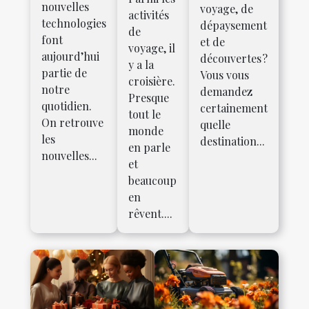
nouvelles
voyage, de
activités
technologies
dépaysement
de
font
et de
voyage, il
aujourd’hui
découvertes ?
y a la
partie de
Vous vous
croisière.
notre
demandez
Presque
quotidien.
certainement
tout le
On retrouve
quelle
monde
les
destination...
en parle
nouvelles...
et
beaucoup
en
rêvent....