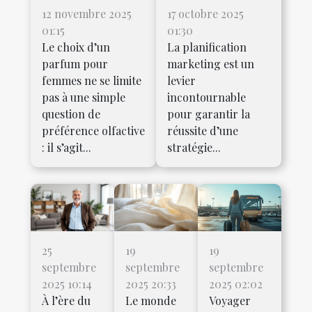
12 novembre 2025
17 octobre 2025
01:15
01:30
Le choix d’un
La planification
parfum pour
marketing est un
femmes ne se limite
levier
pas à une simple
incontournable
question de
pour garantir la
préférence olfactive
réussite d’une
: il s’agit...
stratégie...
25
19
19
septembre
septembre
septembre
2025 10:14
2025 20:33
2025 02:02
À l’ère du
Le monde
Voyager