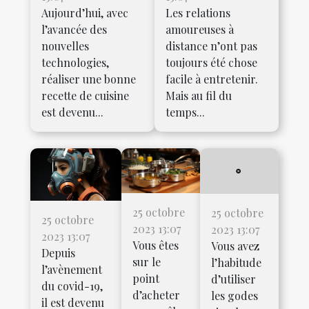
Aujourd’hui, avec
Les relations
l’avancée des
amoureuses à
nouvelles
distance n’ont pas
technologies,
toujours été chose
réaliser une bonne
facile à entretenir.
recette de cuisine
Mais au fil du
est devenu...
temps...
25 octobre
25 octobre
25 octobre
2023 13:07
2023 13:07
2023 13:07
Vous êtes
Vous avez
Depuis
sur le
l’habitude
l’avènement
point
d’utiliser
du covid-19,
d’acheter
les godes
il est devenu