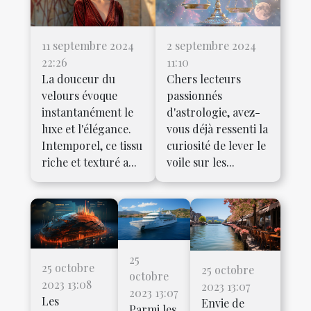
11 septembre 2024
2 septembre 2024
22:26
11:10
La douceur du
Chers lecteurs
velours évoque
passionnés
instantanément le
d'astrologie, avez-
luxe et l'élégance.
vous déjà ressenti la
Intemporel, ce tissu
curiosité de lever le
riche et texturé a...
voile sur les...
25
25 octobre
25 octobre
octobre
2023 13:08
2023 13:07
2023 13:07
Les
Envie de
Parmi les