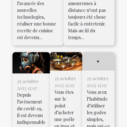
l’avancée des
amoureuses à
nouvelles
distance n’ont pas
technologies,
toujours été chose
réaliser une bonne
facile à entretenir.
recette de cuisine
Mais au fil du
est devenu...
temps...
25 octobre
25 octobre
25 octobre
2023 13:07
2023 13:07
2023 13:07
Vous êtes
Vous avez
Depuis
sur le
l’habitude
l’avènement
point
d’utiliser
du covid-19,
d’acheter
les godes
il est devenu
une poêle
simples,
indispensable
en inox et
mais est-ce