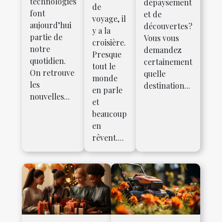
technologies
dépaysement
de
font
et de
voyage, il
aujourd’hui
découvertes ?
y a la
partie de
Vous vous
croisière.
notre
demandez
Presque
quotidien.
certainement
tout le
On retrouve
quelle
monde
les
destination...
en parle
nouvelles...
et
beaucoup
en
rêvent....