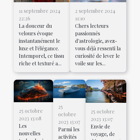
11 septembre 2024
2 septembre 2024
22:26
11:10
La douceur du
Chers lecteurs
velours évoque
passionnés
instantanément le
d'astrologie, avez-
luxe et l'élégance.
vous déjà ressenti la
Intemporel, ce tissu
curiosité de lever le
riche et texturé a...
voile sur les...
25
25 octobre
25 octobre
octobre
2023 13:08
2023 13:07
2023 13:07
Les
Envie de
Parmi les
nouvelles
voyage, de
activités