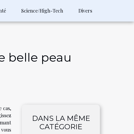
nté
Science/High-Tech
Divers
e belle peau
e cas,
issez
DANS LA MÊME
mmant
CATÉGORIE
vous